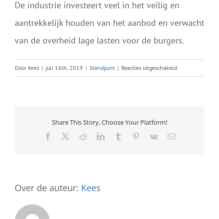
De industrie investeert veel in het veilig en
aantrekkelijk houden van het aanbod en verwacht
van de overheid lage lasten voor de burgers.
voor
Door
Kees
|
juli 16th, 2019
|
Standpunt
|
Reacties uitgeschakeld
BTW
BLIJFT
OP
9%
Share This Story, Choose Your Platform!
Facebook
X
Reddit
LinkedIn
Tumblr
Pinterest
Vk
E-
mail
Over de auteur:
Kees