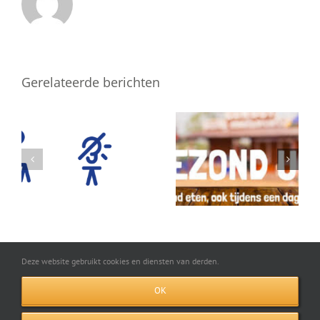
Gerelateerde berichten
Deze website gebruikt cookies en diensten van derden.
OK
Disclaimer
|
Privacy policy
|
LinkedIn
| ©Alle rechten