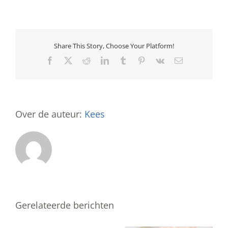
ARBEIDSOMSTA
Share This Story, Choose Your Platform!
Facebook
X
Reddit
LinkedIn
Tumblr
Pinterest
Vk
E-
mail
Over de auteur:
Kees
Gerelateerde berichten