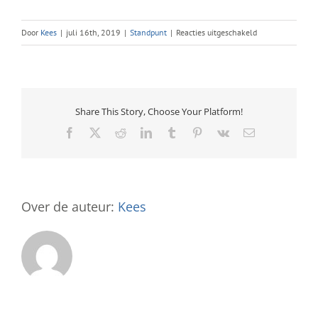
voor
Door
Kees
|
juli 16th, 2019
|
Standpunt
|
Reacties uitgeschakeld
ARBEIDSRECHT
Share This Story, Choose Your Platform!
Facebook
X
Reddit
LinkedIn
Tumblr
Pinterest
Vk
E-
mail
Over de auteur:
Kees