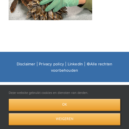
Disclaimer
|
Privacy policy
|
LinkedIn
| ©Alle rechten
voorbehouden
Deze website gebruikt cookies en diensten van derden.
OK
WEIGEREN