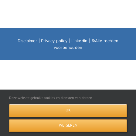
Disclaimer
|
Privacy policy
|
LinkedIn
| ©Alle rechten
voorbehouden
Deze website gebruikt cookies en diensten van derden.
OK
WEIGEREN