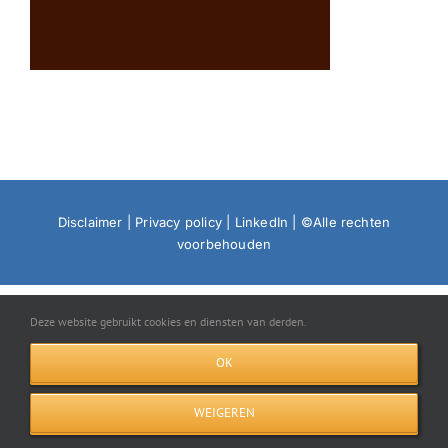
Disclaimer
|
Privacy policy
|
LinkedIn
| ©Alle rechten
voorbehouden
Deze website gebruikt cookies en diensten van derden.
OK
WEIGEREN