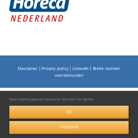
Disclaimer
|
Privacy policy
|
LinkedIn
| ©Alle rechten
voorbehouden
Deze website gebruikt cookies en diensten van derden.
OK
WEIGEREN