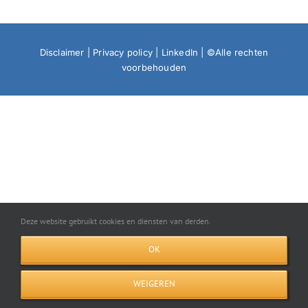
Disclaimer
|
Privacy policy
|
LinkedIn
| ©Alle rechten
voorbehouden
Deze website gebruikt cookies en diensten van derden.
OK
WEIGEREN