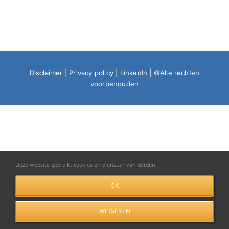
Disclaimer
|
Privacy policy
|
LinkedIn
| ©Alle rechten
voorbehouden
Deze website gebruikt cookies en diensten van derden.
OK
WEIGEREN