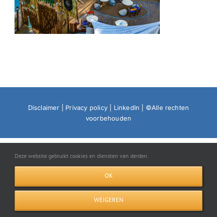
Disclaimer
|
Privacy policy
|
LinkedIn
| ©Alle rechten
voorbehouden
Deze website gebruikt cookies en diensten van derden.
OK
WEIGEREN