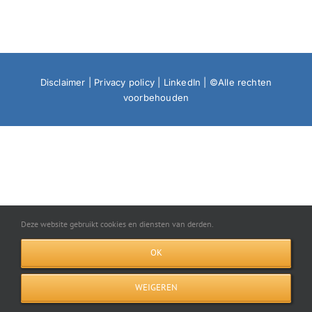
Disclaimer
|
Privacy policy
|
LinkedIn
| ©Alle rechten
voorbehouden
Deze website gebruikt cookies en diensten van derden.
OK
WEIGEREN