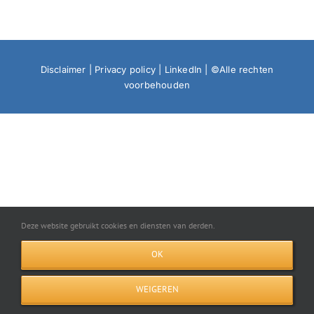
Disclaimer
|
Privacy policy
|
LinkedIn
| ©Alle rechten
voorbehouden
Deze website gebruikt cookies en diensten van derden.
OK
WEIGEREN