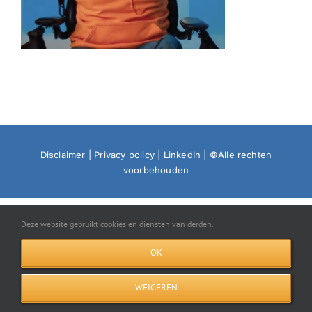
Disclaimer
|
Privacy policy
|
LinkedIn
| ©Alle rechten
voorbehouden
Deze website gebruikt cookies en diensten van derden.
OK
WEIGEREN