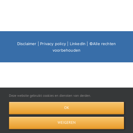
Disclaimer
|
Privacy policy
|
LinkedIn
| ©Alle rechten
voorbehouden
Deze website gebruikt cookies en diensten van derden.
OK
WEIGEREN