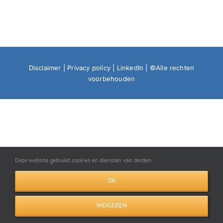
Disclaimer
|
Privacy policy
|
LinkedIn
| ©Alle rechten
voorbehouden
Deze website gebruikt cookies en diensten van derden.
OK
WEIGEREN