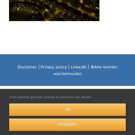
Disclaimer
|
Privacy policy
|
LinkedIn
| ©Alle rechten
voorbehouden
Deze website gebruikt cookies en diensten van derden.
OK
WEIGEREN