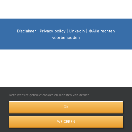
Disclaimer
|
Privacy policy
|
LinkedIn
| ©Alle rechten
voorbehouden
Deze website gebruikt cookies en diensten van derden.
OK
WEIGEREN