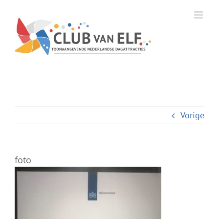
Ga
naar
inhoud
Vorige
foto