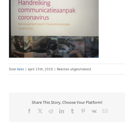
voor
Door
Kees
|
april 25th, 2020
|
Reacties uitgeschakeld
foto
Share This Story, Choose Your Platform!
Facebook
X
Reddit
LinkedIn
Tumblr
Pinterest
Vk
E-
mail